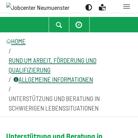
Suchen
Zum Hauptinhalt springen
Zum Seitenfooter springen
Sie sind hier:
HOME
RUND UM ARBEIT, FÖRDERUNG UND
QUALIFIZIERUNG
ALLGEMEINE INFORMATIONEN
UNTERSTÜTZUNG UND BERATUNG IN
SCHWIERIGEN LEBENSSITUATIONEN
Unterstützung und Beratung in