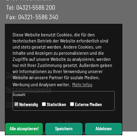
Tel: 04321-5586 200
Fax: 04321- 5586 340
Diese Website benutzt Cookies, die für den
technischen Betrieb der Website erforderlich sind
und stets gesetzt werden. Andere Cookies, um
Inhalte und Anzeigen zu personalisieren und die
Zugriffe auf unsere Website zu analysieren, werden
nur mit Ihrer Zustimmung gesetzt. Außerdem geben
wir Informationen zu Ihrer Verwendung unserer
Datenschutz
Website an unsere Partner für soziale Medien,
Werbung und Analysen weiter.
Mehr Infos
Nutzungshinweise
Auswahl
Impressum
Notwendig
Statistiken
Externe Medien
©
3Base
Alle akzeptieren!
Speichern
Ablehnen