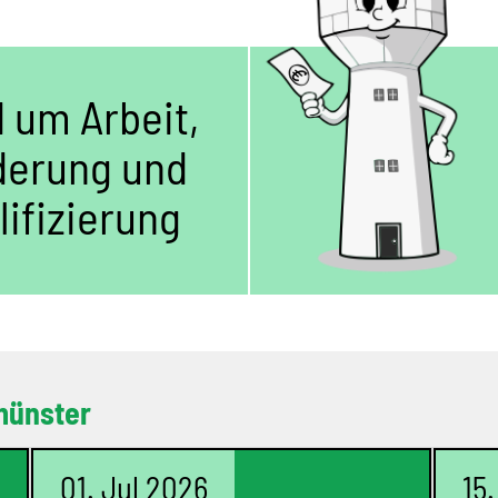
 um Arbeit,
derung und
lifizierung
münster
01. Jul 2026
15