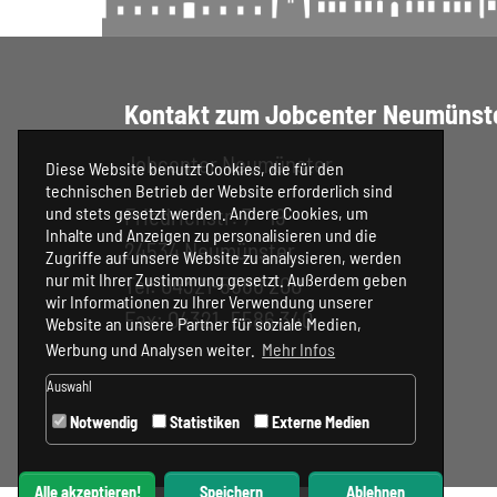
Kontakt zum Jobcenter Neumünst
Jobcenter Neumünster
Diese Website benutzt Cookies, die für den
technischen Betrieb der Website erforderlich sind
Friedrichstr. 7 - 19
und stets gesetzt werden. Andere Cookies, um
Inhalte und Anzeigen zu personalisieren und die
24534 Neumünster
Zugriffe auf unsere Website zu analysieren, werden
nur mit Ihrer Zustimmung gesetzt. Außerdem geben
Tel: 04321-5586 200
wir Informationen zu Ihrer Verwendung unserer
Fax: 04321- 5586 340
Website an unsere Partner für soziale Medien,
Werbung und Analysen weiter.
Mehr Infos
Auswahl
Notwendig
Statistiken
Externe Medien
Alle akzeptieren!
Speichern
Ablehnen