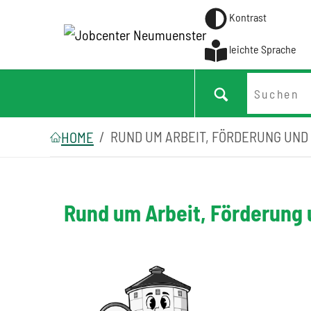
Kontrast
leichte Sprache
Suchen
Zum Hauptinhalt springen
Zum Seitenfooter springen
Sie sind hier:
RUND UM ARBEIT, FÖRDERUNG UND
HOME
Rund um Arbeit, Förderung 