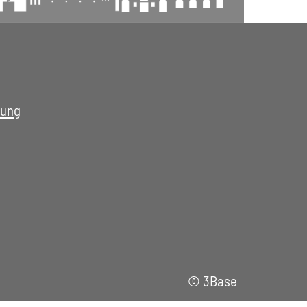
rung
©
3Base