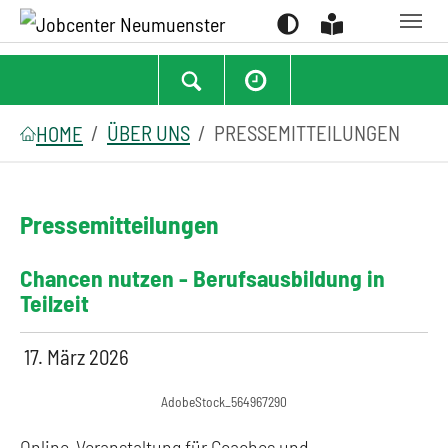
Suchen
Zum Hauptinhalt springen
Zum Seitenfooter springen
Sie sind hier:
ÜBER UNS
PRESSEMITTEILUNGEN
HOME
Pressemitteilungen
Chancen nutzen - Berufsausbildung in
Teilzeit
17. März 2026
AdobeStock_564967290
Online-Veranstaltung für Coaches und